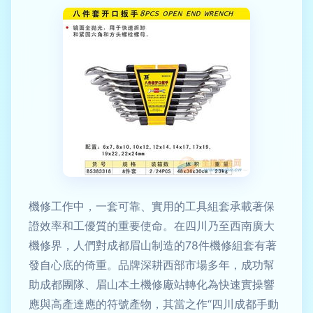
機修工作中，一套可靠、實用的工具組套承載著保
證效率和工優質的重要使命。在四川乃至西南廣大
機修界，人們對成都眉山制造的78件機修組套有著
發自心底的倚重。品牌深耕西部市場多年，成功幫
助成都團隊、眉山本土機修廠站轉化為快速實操響
應與高產達應的符號產物，其當之作“四川成都手動