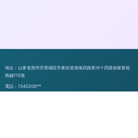
地址：山東省濱州市濱城區市東街道渤海四路黃河十四路侯家新苑
商鋪115號
電話：1340206**
Copyright © 2026
m.cnjcu.cn
機修組合工具
山東奇創網絡科技
有限公司
機修組合工具
版權所有
Sitemap