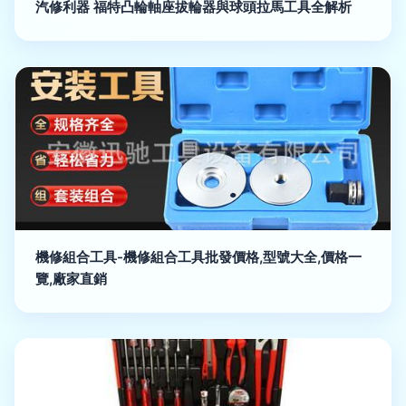
汽修利器 福特凸輪軸座拔輪器與球頭拉馬工具全解析
機修組合工具-機修組合工具批發價格,型號大全,價格一
覽,廠家直銷