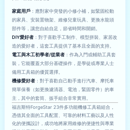
家庭用戶
：應對家中突發的小修小補，如緊固松動
的家具、安裝置物架、維修兒童玩具、更換水龍頭
部件等，讓您自給自足，節省時間和開銷。
DIY愛好者
：對于喜歡手工制作、模型拼裝、家居改
造的愛好者，這套工具提供了基本且全面的支持。
電工與木工初學者/從業者
：作為入門或輔助工具套
裝，它能覆蓋大部分基礎操作，是學徒或專業人士
備用工具箱的優質選擇。
機修愛好者
：對于喜歡自己動手進行汽車、摩托車
簡單保養（如更換濾清器、電池，緊固零件）的車
主，其中的套筒、扳手組合非常實用。
福吉斯特ForgeStar 23件多功能機修工具箱組合，
憑借其全面的工具配置、可靠的材料工藝以及人性
化的便攜設計，成功地將家用維修的便捷性與專業