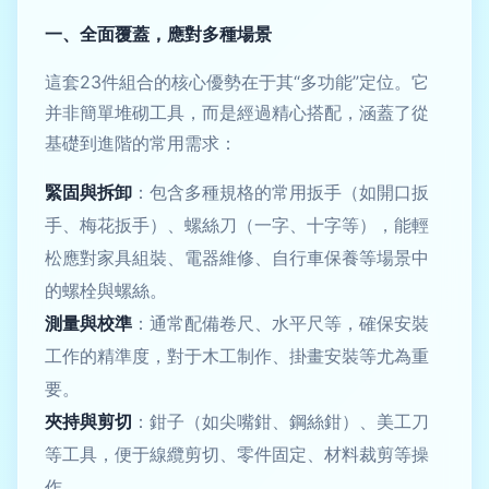
一、全面覆蓋，應對多種場景
這套23件組合的核心優勢在于其“多功能”定位。它
并非簡單堆砌工具，而是經過精心搭配，涵蓋了從
基礎到進階的常用需求：
緊固與拆卸
：包含多種規格的常用扳手（如開口扳
手、梅花扳手）、螺絲刀（一字、十字等），能輕
松應對家具組裝、電器維修、自行車保養等場景中
的螺栓與螺絲。
測量與校準
：通常配備卷尺、水平尺等，確保安裝
工作的精準度，對于木工制作、掛畫安裝等尤為重
要。
夾持與剪切
：鉗子（如尖嘴鉗、鋼絲鉗）、美工刀
等工具，便于線纜剪切、零件固定、材料裁剪等操
作。