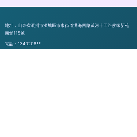
地址：山東省濱州市濱城區市東街道渤海四路黃河十四路侯家新苑
商鋪115號
電話：1340206**
Copyright © 2026
m.cnjcu.cn
機修組合工具
山東奇創網絡科技
有限公司
機修組合工具
版權所有
Sitemap
感谢您访问我们的网站，您可能还对以下资源感兴趣：中卫职换
电子有限公司
91网国产尤物在线观|91网国产在线观看|91网红精品在线观
看|91网视频|91网视频网|91网视频在线观看|91网首页|91网页版
影视迷天堂|91网友自拍|91网在线
网站地图