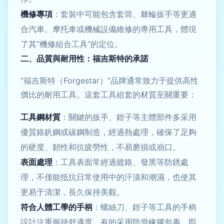
機修專項
：套裝中可能包含套筒、棘輪扳手等更適
合汽車、摩托車或機械設備維修的專用工具，體現
了其“機修組合工具”的定位。
二、品質與耐用性：福吉斯特的承諾
“福吉斯特（Forgestar）”品牌通常致力于提供高性
價比的耐用工具。這套工具組套的材質至關重要：
工具鋼材質
：關鍵的扳手、鉗子等主體部件多采用
優質鉻釩鋼或碳鋼制造，經過熱處理，確保了足夠
的硬度、韌性和抗疲勞性，不易磨損或崩口。
表面處理
：工具表面常經過鍍鉻、發黑等防銹處
理，不僅能抵抗日常使用中的汗漬和潮濕，也使其
更易于清潔，長久保持美觀。
符合人體工學的手柄
：螺絲刀、鉗子等工具的手柄
設計注重握持舒適度，有的采用防滑橡膠包裹，即